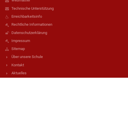
Webmaster
Technische Unterstützung
Erreichbarkeitsinfo
Rechtliche Informationen
Datenschutzerklärung
Impressum
Sitemap
Über unsere Schule
Kontakt
Aktuelles
Kontakt
Sportmittelschule Weiz
direktion@ms1.weiz.schule
0317225391
Offenburger G. 17
8160 Weiz